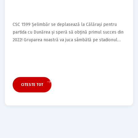
CSC 1599 Șelimbăr se deplasează la Călărași pentru
partida cu Dunărea și speră să obțină primul succes din
2022! Gruparea noastră va juca sâmbătă pe stadionul
”Ion Comșa” din Călărași, contra unei echipe aflată în
plin proces de reorganizare și de pregătire a sezonului
următor de Liga a III-a, echipă care a tras în acest…
CITESTE TOT