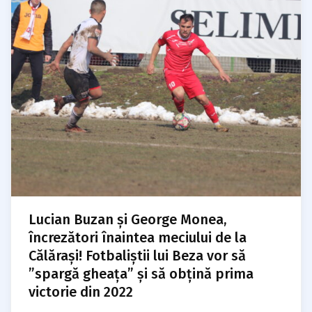
Lucian Buzan și George Monea,
încrezători înaintea meciului de la
Călărași! Fotbaliștii lui Beza vor să
”spargă gheața” și să obțină prima
victorie din 2022