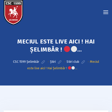
MECIUL ESTE LIVE AICI ! HAI
ȘELIMBĂR !
…
CSC 1599 Șelimbăr
>
Știri
>
Stiri club
>
Meciul
este live aici ! Hai Șelimbăr !
…