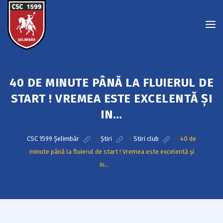
40 DE MINUTE PÂNĂ LA FLUIERUL DE
START ! VREMEA ESTE EXCELENTĂ ȘI
IN…
CSC 1599 Șelimbăr
>
Știri
>
Stiri club
>
40 de
minute până la fluierul de start ! Vremea este excelentă și
in…