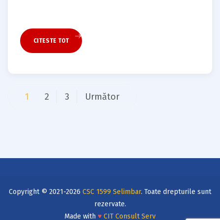
CITESTE TOT
Paginație
1
2
3
Următor
articole
Copyright © 2021-2026
CSC 1599 Selimbar
. Toate drepturile sunt
rezervate.
Made with
♥
CIT Consult Serv