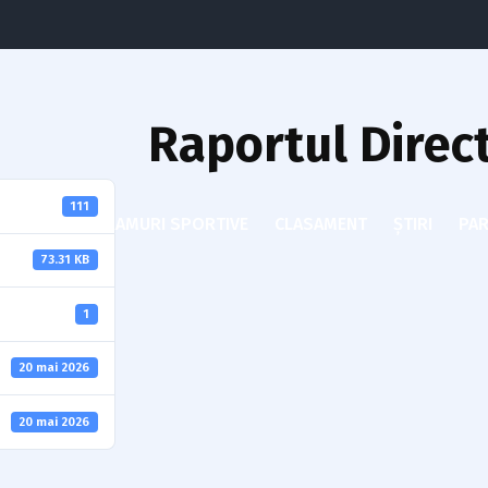
Raportul Direc
111
ACADEMIA
RAMURI SPORTIVE
CLASAMENT
ȘTIRI
PAR
73.31 KB
1
20 mai 2026
20 mai 2026