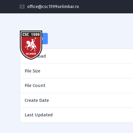
office@csc1599selimbar.ro
Download
Download
ACASA
ISTORIC
ECHIPA
File Size
File Count
Create Date
Last Updated