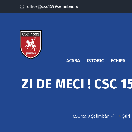
office@csc1599selimbar.ro
ACASA
ISTORIC
ECHIPA
ZI DE MECI ! CSC 
CSC 1599 Șelimbăr
>
Știri