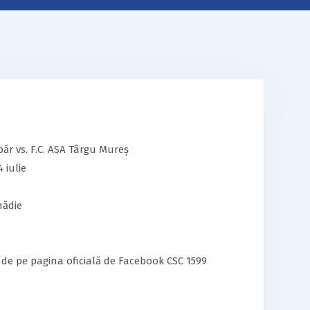
băr vs. F.C. ASA Târgu Mureș
 iulie
nădie
de pe pagina oficială de Facebook CSC 1599