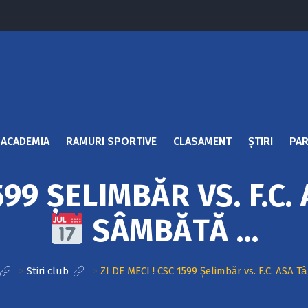
ACADEMIA
RAMURI SPORTIVE
CLASAMENT
ȘTIRI
PAR
1599 ȘELIMBĂR VS. F.
SÂMBĂTĂ …
>
Stiri club
>
ZI DE MECI ! CSC 1599 Șelimbăr vs. F.C. ASA 