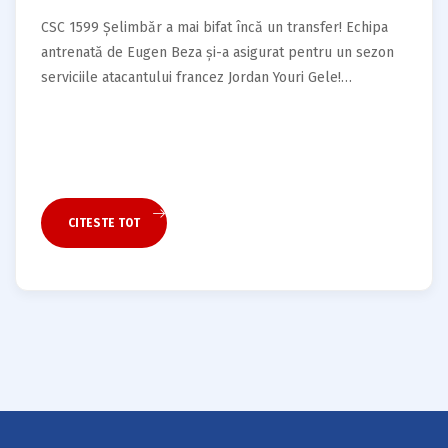
CSC 1599 Șelimbăr a mai bifat încă un transfer! Echipa
antrenată de Eugen Beza și-a asigurat pentru un sezon
serviciile atacantului francez Jordan Youri Gele!
Fotbalistul a sosit la echipa noastră de la Rapperswil
Jona (Liga a III-a, Elveția) și va îmbrăca tricoul cu
numărul 10 la Șelimbăr. Născut pe 16.09.1992, Jordan
Youri Gele a…
CITESTE TOT