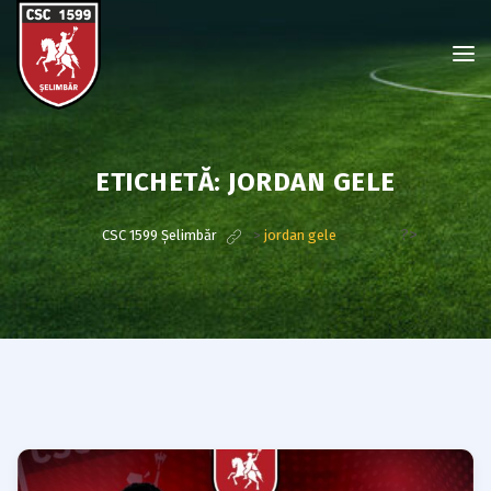
ETICHETĂ:
JORDAN GELE
?>
CSC 1599 Șelimbăr
>
jordan gele