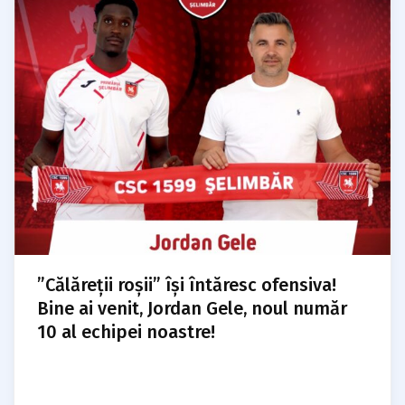
”Călăreții roșii” își întăresc ofensiva!
Bine ai venit, Jordan Gele, noul număr
10 al echipei noastre!