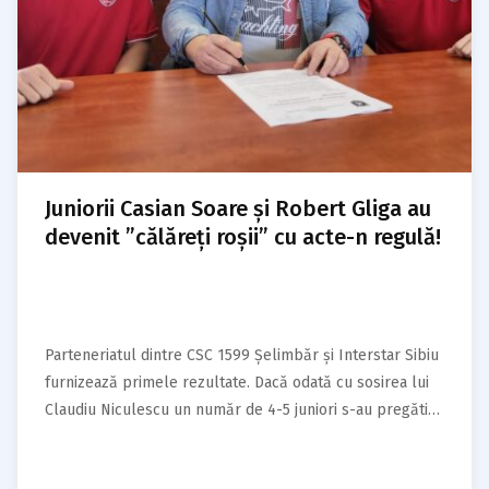
Juniorii Casian Soare și Robert Gliga au
devenit ”călăreți roșii” cu acte-n regulă!
Parteneriatul dintre CSC 1599 Șelimbăr și Interstar Sibiu
furnizează primele rezultate. Dacă odată cu sosirea lui
Claudiu Niculescu un număr de 4-5 juniori s-au pregătit
periodic cu echipa de seniori a clubului nostru, a sosit
momentul ca doi dintre ei, Casian Soare și Robert Gliga