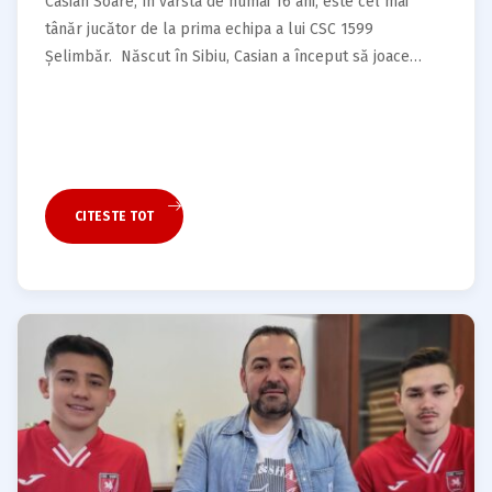
Casian Soare, în vârsta de numai 16 ani, este cel mai
tânăr jucător de la prima echipa a lui CSC 1599
Șelimbăr. Născut în Sibiu, Casian a început să joace
fotbal cu puțin timp înaintea împlinirii vârstei de 4 ani.
Ambițios și determinat, Casian a făcut primul pas spre
fotbalul profesionist in vara anului 2022,…
CITESTE TOT