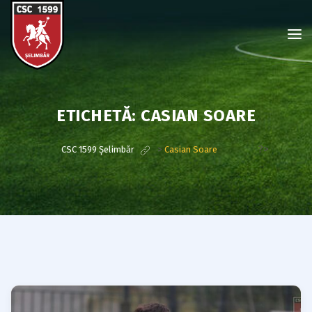
ETICHETĂ:
CASIAN SOARE
?>
CSC 1599 Șelimbăr
>
Casian Soare