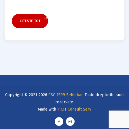
să semneze primul lor contract de fotbaliști
profesioniști. Cei doi…
CITESTE TOT
Copyright © 2021-2026
CSC 1599 Selimbar
. Toate drepturile sunt
rezervate.
Made with
♥
CIT Consult Serv