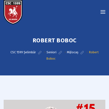
ROBERT BOBOC
CSC 1599 Șelimbăr
>
Seniori
>
Mijlocaș
>
Robert
Boboc