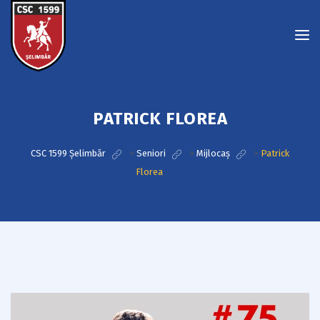
PATRICK FLOREA
CSC 1599 Șelimbăr
>
Seniori
>
Mijlocaș
>
Patrick
Florea