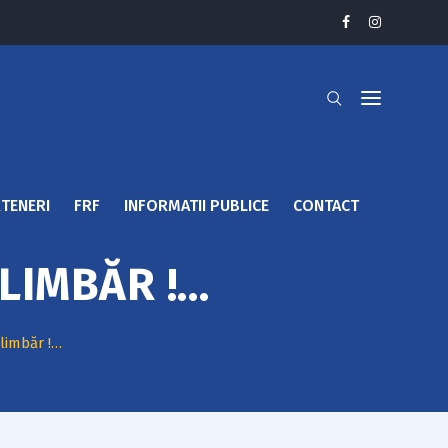
TENERI
FRF
INFORMATII PUBLICE
CONTACT
ELIMBĂR !…
elimbăr !…