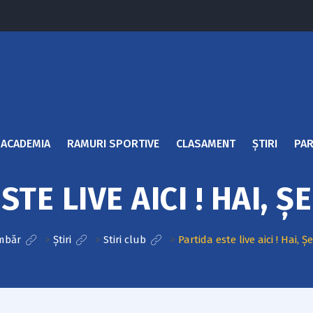
ACADEMIA
RAMURI SPORTIVE
CLASAMENT
ȘTIRI
PAR
STE LIVE AICI ! HAI, Ș
imbăr
>
Știri
>
Stiri club
>
Partida este live aici ! Hai, Ș