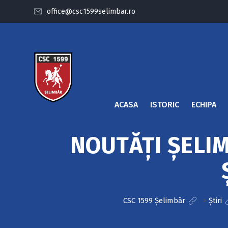
office@csc1599selimbar.ro
ACASA
ISTORIC
ECHIPA
NOUTĂȚI ȘELI
CSC 1599 Șelimbăr
>
Știri