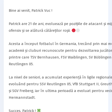
Bine ai venit, Patrick Vuc !
Patrick are 21 de ani, evoluează pe pozițiile de atacant și mi
ofensiv și se alătură călăreților roșii.
Acesta a început fotbalul în Germania, trecând prin mai m
academii și cluburi recunoscute pentru dezvoltarea jucătoril
printre care TSV Bernhausen, FSV Waiblingen, SV Böblingen 
Reutlingen 05.
La nivel de seniori, a acumulat experiență în ligile regiona
evoluând pentru SSV Reutlingen 05, VfB Stuttgart II, Greuth
și SGV Freiberg, iar în ultima perioadă a evoluat pentru vecin
Hermannstadt.
Succes, Patrick !