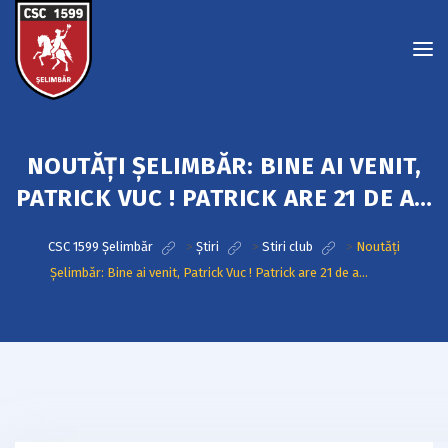
NOUTĂȚI ȘELIMBĂR: BINE AI VENIT,
PATRICK VUC ! PATRICK ARE 21 DE A…
CSC 1599 Șelimbăr
>
Știri
>
Stiri club
>
Noutăți
Șelimbăr: Bine ai venit, Patrick Vuc ! Patrick are 21 de a…