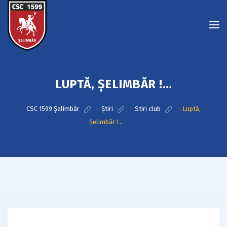
LUPTĂ, ȘELIMBĂR !…
CSC 1599 Șelimbăr
>
Știri
>
Stiri club
>
Luptă,
Șelimbăr !…