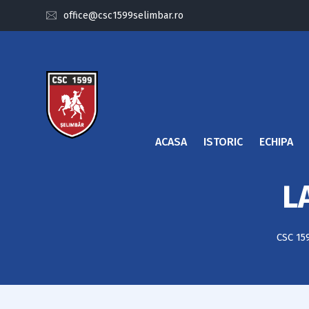
office@csc1599selimbar.ro
ACASA
ISTORIC
ECHIPA
L
CSC 15