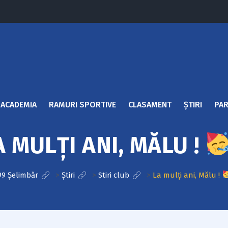
ACADEMIA
RAMURI SPORTIVE
CLASAMENT
ȘTIRI
PAR
A MULȚI ANI, MĂLU !
99 Șelimbăr
>
Știri
>
Stiri club
>
La mulți ani, Mălu !