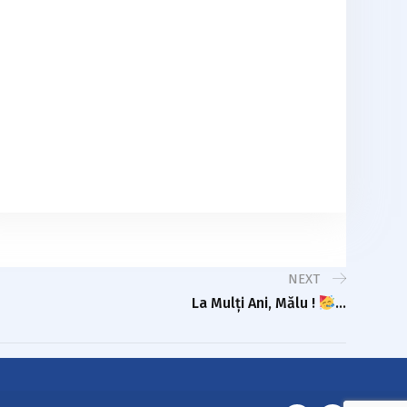
NEXT
La Mulți Ani, Mălu !
…