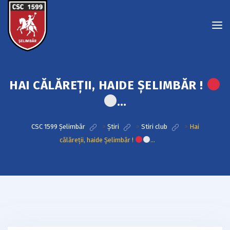
HAI CĂLĂREȚII, HAIDE ȘELIMBĂR !
…
CSC 1599 Șelimbăr
>
Știri
>
Stiri club
>
Hai
călăreții, haide Șelimbăr !
…