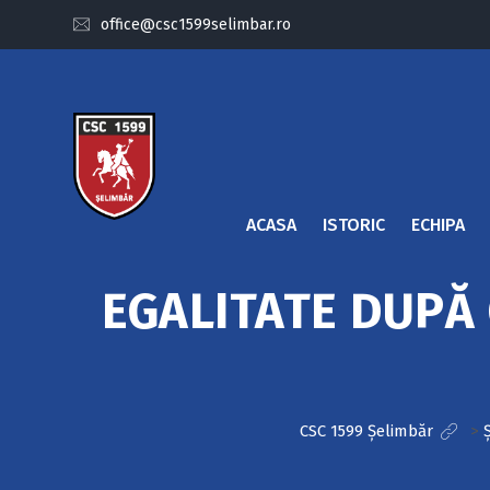
office@csc1599selimbar.ro
ACASA
ISTORIC
ECHIPA
EGALITATE DUPĂ 
CSC 1599 Șelimbăr
>
Ș