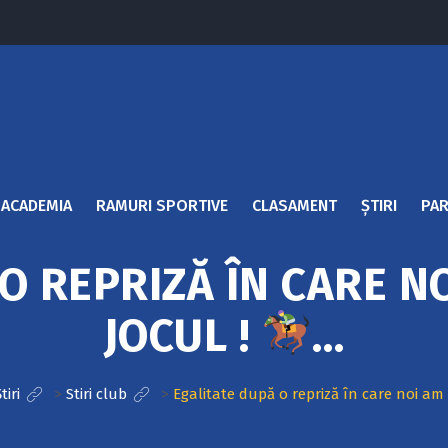
ACADEMIA
RAMURI SPORTIVE
CLASAMENT
ȘTIRI
PAR
O REPRIZĂ ÎN CARE 
JOCUL !
…
tiri
>
Stiri club
>
Egalitate după o repriză în care noi am 