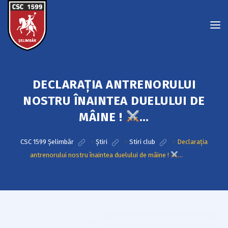
DECLARAȚIA ANTRENORULUI
NOSTRU ÎNAINTEA DUELULUI DE
MÂINE !
…
CSC 1599 Șelimbăr
>
Știri
>
Stiri club
>
Declarația
antrenorului nostru înaintea duelului de mâine !
…