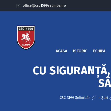
office@csc1599selimbar.ro
ACASA
ISTORIC
ECHIPA
CU SIGURANȚĂ, 
SÂ
CSC 1599 Șelimbăr
>
Știri