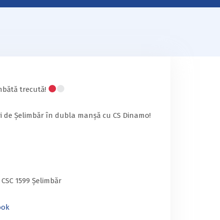
âmbătă trecută!
uri de Șelimbăr în dubla manșă cu CS Dinamo!
 CSC 1599 Șelimbăr
ook