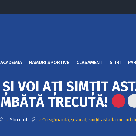
ACADEMIA
RAMURI SPORTIVE
CLASAMENT
ȘTIRI
PAR
ȘI VOI AȚI SIMȚIT AS
MBĂTĂ TRECUTĂ!
>
Stiri club
>
Cu siguranță, și voi ați simțit asta la meciul