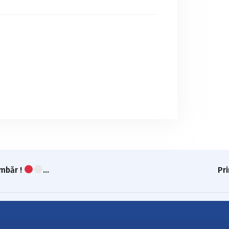
imbăr !
…
Pr