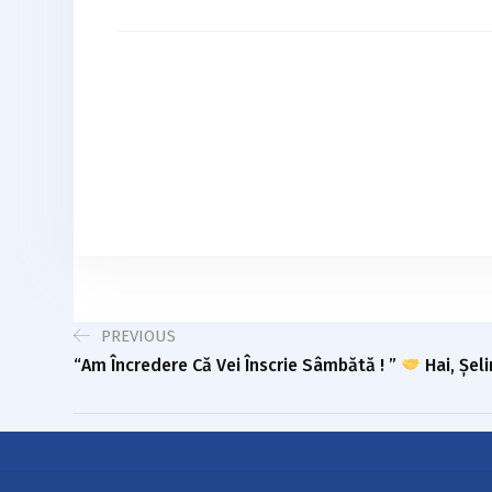
PREVIOUS
“Am Încredere Că Vei Înscrie Sâmbătă ! ”
Hai, Șel