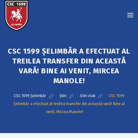
CSC 1599 ȘELIMBĂR A EFECTUAT AL
TREILEA TRANSFER DIN ACEASTĂ
VARĂ! BINE AI VENIT, MIRCEA
MANOLE!
CSC 1599 Șelimbăr
>
Știri
>
Stiri club
>
CSC 1599
Șelimbăr a efectuat al treilea transfer din această vară! Bine ai
venit, Mircea Manole!