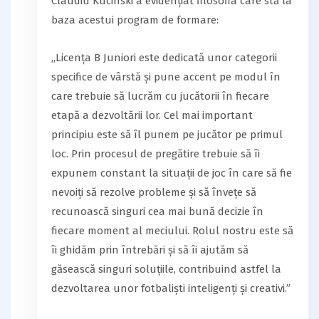
Claudiu Kucinski a evidențiat filosofia care stă la
baza acestui program de formare:
„Licența B Juniori este dedicată unor categorii
specifice de vârstă și pune accent pe modul în
care trebuie să lucrăm cu jucătorii în fiecare
etapă a dezvoltării lor. Cel mai important
principiu este să îl punem pe jucător pe primul
loc. Prin procesul de pregătire trebuie să îi
expunem constant la situații de joc în care să fie
nevoiți să rezolve probleme și să învețe să
recunoască singuri cea mai bună decizie în
fiecare moment al meciului. Rolul nostru este să
îi ghidăm prin întrebări și să îi ajutăm să
găsească singuri soluțiile, contribuind astfel la
dezvoltarea unor fotbaliști inteligenți și creativi.”