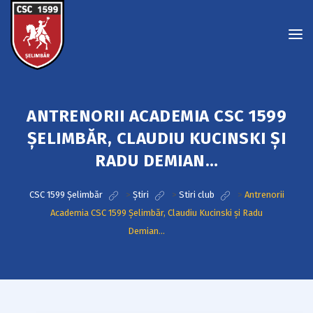
ANTRENORII ACADEMIA CSC 1599
ȘELIMBĂR, CLAUDIU KUCINSKI ȘI
RADU DEMIAN…
CSC 1599 Șelimbăr
>
Știri
>
Stiri club
>
Antrenorii
Academia CSC 1599 Șelimbăr, Claudiu Kucinski și Radu
Demian…