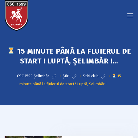
15 MINUTE PÂNĂ LA FLUIERUL DE
START ! LUPTĂ, ȘELIMBĂR !…
CSC 1599 Șelimbăr
>
Știri
>
Stiri club
>
15
minute până la fluierul de start ! Luptă, Șelimbăr !…